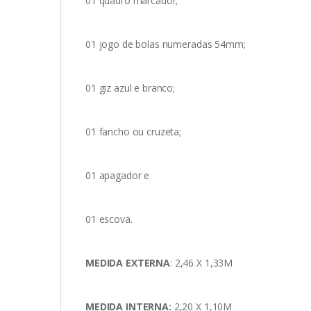
01 quadro marcador;
01 jogo de bolas numeradas 54mm;
01 giz azul e branco;
01 fancho ou cruzeta;
01 apagador e
01 escova.
MEDIDA EXTERNA
: 2,46 X 1,33M
MEDIDA INTERNA:
2,20 X 1,10M