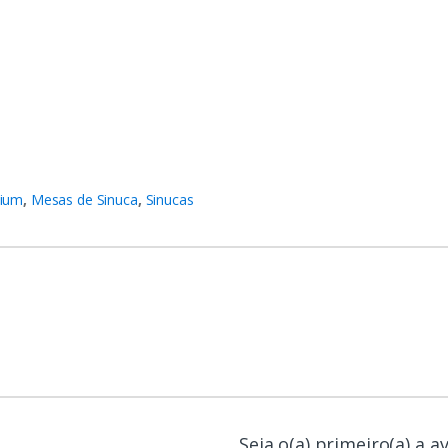
mium
,
Mesas de Sinuca
,
Sinucas
Seja o(a) primeiro(a) a 