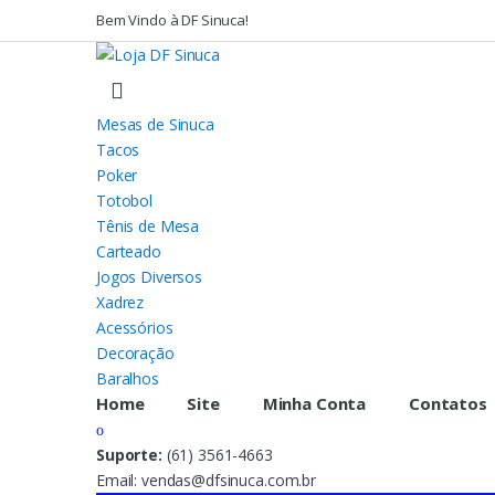
Bem Vindo à DF Sinuca!
Mesas de Sinuca
Tacos
Poker
Totobol
Tênis de Mesa
Carteado
Jogos Diversos
Xadrez
Acessórios
Decoração
Baralhos
Home
Site
Minha Conta
Contatos
Suporte:
(61) 3561-4663
Email: vendas@dfsinuca.com.br