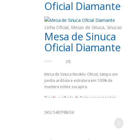
Oficial Diamante
Linha Oficial
,
Mesas de Sinuca
,
Sinucas
Mesa de Sinuca
Oficial Diamante
(0)
0
o
Mesa de Sinuca Modelo Oficial, tampo em
u
t
pedra ardósia e estrutura em 100% de
o
f
madeira nobre sucupira.
5
Devido o cálculo do Frete ser necessário
mediante alguns detalhes importantes, este
produto só pode ser comprado via
SKU: 5487FB8/34
WhatsApp ou telefone, clique no botão para
iniciar o orçamento.