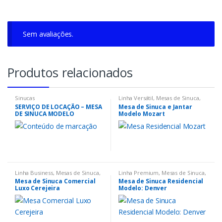
Sem avaliações.
Sinucas
Linha Versátil
,
Mesas de Sinuca
,
Sinucas
SERVIÇO DE LOCAÇÃO – MESA
Mesa de Sinuca e Jantar
DE SINUCA MODELO
Modelo Mozart
CEREJEIRA C/ GAVETA.
Linha Business
,
Mesas de Sinuca
,
Linha Premium
,
Mesas de Sinuca
,
Sinucas
Sinucas
Mesa de Sinuca Comercial
Mesa de Sinuca Residencial
Luxo Cerejeira
Modelo: Denver