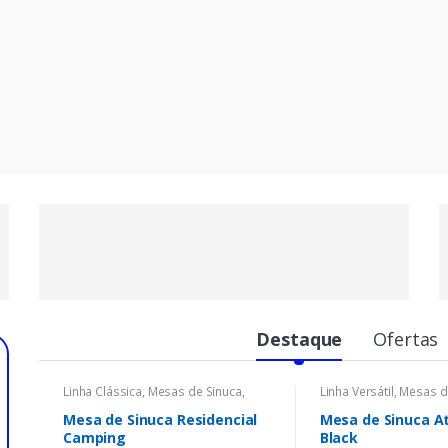
MESAS DE
SINUCA
Ver Agora!
Destaque
Ofertas
Linha Clássica
,
Mesas de Sinuca
,
Linha Versátil
,
Mesas d
Sinucas
Sinucas
Mesa de Sinuca Residencial
Mesa de Sinuca At
Camping
Black