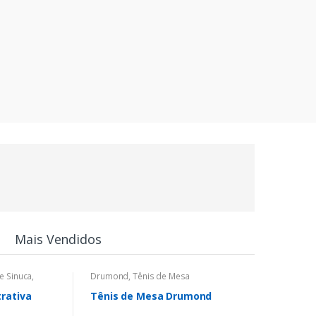
JOGO DE
XADREZ
Ver Agora!
V
Mais Vendidos
e Sinuca
,
Drumond
,
Tênis de Mesa
rativa
Tênis de Mesa Drumond