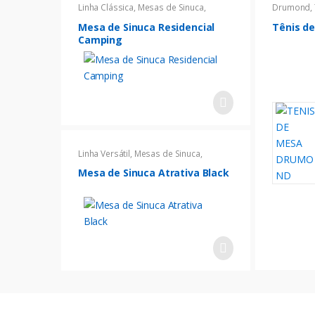
Linha Clássica
,
Mesas de Sinuca
,
Drumond
,
o
Sinucas
Mesa de Sinuca Residencial
Tênis d
d
Camping
u
c
t
s
Linha Versátil
,
Mesas de Sinuca
,
Sinucas
Mesa de Sinuca Atrativa Black
G
r
i
d