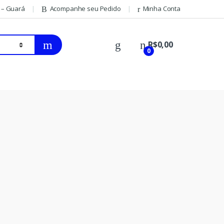
 – Guará
Acompanhe seu Pedido
Minha Conta
R$
0,00
0