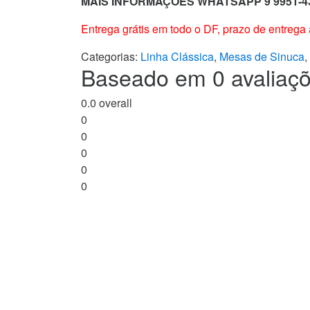
MAIS INFORMAÇOES WHATSAPP 9 9951-4
Entrega grátis em todo o DF, prazo de entrega
Categorias:
Linha Clássica
,
Mesas de Sinuca
,
Baseado em 0 avaliaçõ
0.0
overall
0
0
0
0
0