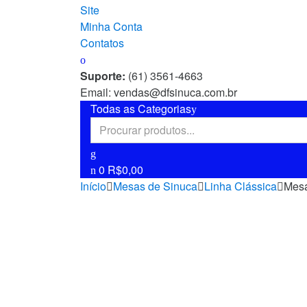
Site
Minha Conta
Contatos
Suporte:
(61) 3561-4663
Email: vendas@dfsinuca.com.br
Todas as Categorias
0
R$
0,00
Início
Mesas de Sinuca
Linha Clássica
Mesa