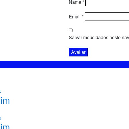
Name
*
Email
*
Salvar meus dados neste nav
s
bim
s
bim