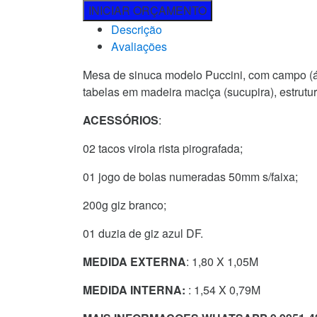
INICIAR ORÇAMENTO
Descrição
Avaliações
Mesa de sinuca modelo Puccini, com campo (ár
tabelas em madeira maciça (sucupira), estrutu
ACESSÓRIOS
:
02 tacos virola rista pirografada;
01 jogo de bolas numeradas 50mm s/faixa;
200g giz branco;
01 duzia de giz azul DF.
MEDIDA EXTERNA
: 1,80 X 1,05M
MEDIDA INTERNA:
: 1,54 X 0,79M