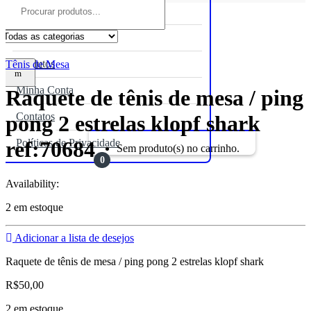
Home
Site
Produtos
Tênis de Mesa
Minha Conta
Raquete de tênis de mesa / ping
R$
0,00
Contatos
pong 2 estrelas klopf shark
Políticas de Privacidade
ref:70684
Sem produto(s) no carrinho.
0
Availability:
2 em estoque
Adicionar a lista de desejos
Raquete de tênis de mesa / ping pong 2 estrelas klopf shark
R$
50,00
2 em estoque