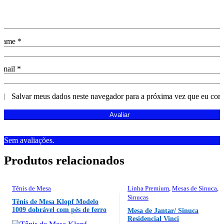
Name
*
Email
*
Salvar meus dados neste navegador para a próxima vez que eu com
Sem avaliações.
Tênis de Mesa
Linha Premium
,
Mesas de Sinuca
,
Sinucas
Tênis de Mesa Klopf Modelo
1009 dobrável com pés de ferro
Mesa de Jantar/ Sinuca
Residencial Vinci