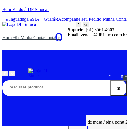
Bem Vindo à DF Sinuca!
Taguatinga
SIA – Guará
Acompanhe seu Pedido
Minha Conta
Suporte:
(61) 3561-4663
Email: vendas@dfsinuca.com.br
Home
Site
Minha Conta
Contatos
0
Todas as Categorias
Home
Site
Início
Tênis de Mesa
Raquete de tênis de mesa / ping pong 2 