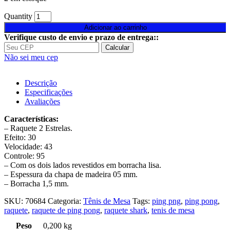
Quantity
Adicionar ao carrinho
Verifique custo de envio e prazo de entrega::
Calcular
Não sei meu cep
Descrição
Especificações
Avaliações
Características:
– Raquete 2 Estrelas.
Efeito: 30
Velocidade: 43
Controle: 95
– Com os dois lados revestidos em borracha lisa.
– Espessura da chapa de madeira 05 mm.
– Borracha 1,5 mm.
SKU:
70684
Categoria:
Tênis de Mesa
Tags:
ping png
,
ping pong
,
raquete
,
raquete de ping pong
,
raquete shark
,
tenis de mesa
0,200 kg