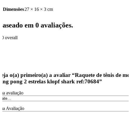
27 × 16 × 3 cm
Baseado em 0 avaliações.
.0
overall
0
0
0
0
0
Seja o(a) primeiro(a) a avaliar “Raquete de tênis de mes
ping pong 2 estrelas klopf shark ref:70684”
ua avaliação
ua Avaliação