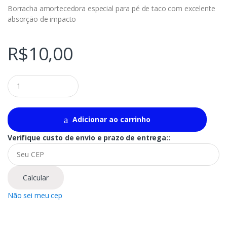
Borracha amortecedora especial para pé de taco com excelente
absorção de impacto
R$
10,00
Q
u
a
n
t
Adicionar ao carrinho
i
t
Verifique custo de envio e prazo de entrega::
y
Calcular
Não sei meu cep